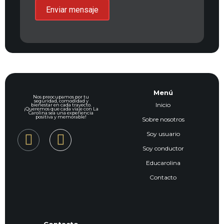
Menú
Nos preocupamos por tu
seguridad, comodidad y
Inicio
bienestar en cada trayecto.
¡Queremos que cada viaje con La
Carolina sea una experiencia
positiva y memorable!
Sobre nosotros
Soy usuario
Soy conductor
Educarolina
Contacto