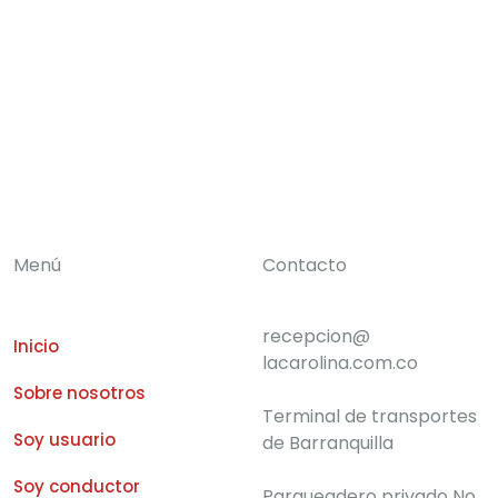
Tutorías prácticas con conductores experimentados.
Menú
Contacto
recepcion@
Inicio
lacarolina.com.co
Sobre nosotros
Terminal de transportes
Soy usuario
de Barranquilla
Soy conductor
Parqueadero privado No