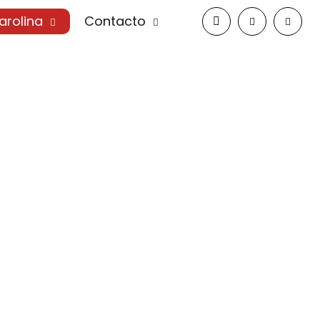
arolina
Contacto
ros pasos en el sector.
spacio donde la experiencia y la innovación preparan
la ciudad.