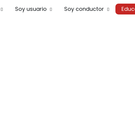
Soy usuario
Soy conductor
Educ
contamos con una Escuela de
Conducción
Pensada para quienes están dando sus prime
Más que un centro de formación, somos un e
conductores seguros y comprometidos con 
 formación