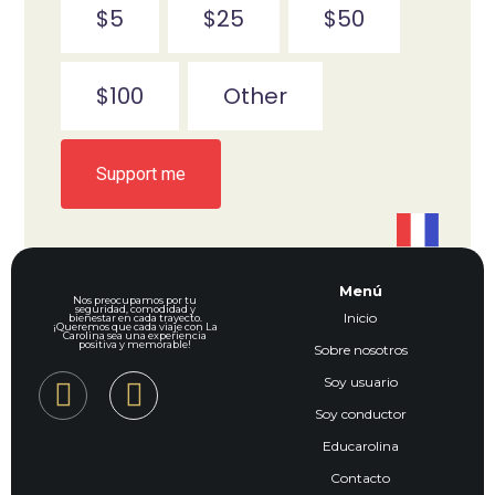
$5
$25
$50
$100
Other
Support me
Menú
Nos preocupamos por tu
seguridad, comodidad y
Inicio
bienestar en cada trayecto.
¡Queremos que cada viaje con La
Carolina sea una experiencia
positiva y memorable!
Sobre nosotros
Soy usuario
Soy conductor
Educarolina
Contacto