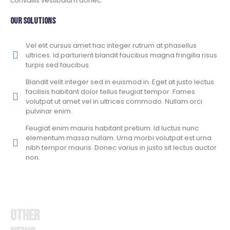
convallis vestibulum donec.
Our solutions
Vel elit cursus amet hac integer rutrum at phasellus
ultrices. Id parturient blandit faucibus magna fringilla risus
turpis sed faucibus.
Blandit velit integer sed in euismod in. Eget at justo lectus
facilisis habitant dolor tellus feugiat tempor. Fames
volutpat ut amet vel in ultrices commodo. Nullam orci
pulvinar enim.
Feugiat enim mauris habitant pretium. Id luctus nunc
elementum massa nullam. Urna morbi volutpat est urna
nibh tempor mauris. Donec varius in justo sit lectus auctor
non.
Other